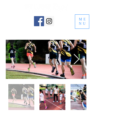
ME
NU