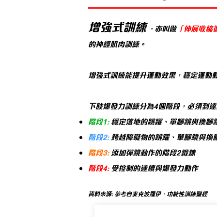
增強式訓練
- 亦叫做
「伸展收縮
的神經肌肉訓練。
增強式訓練能提升運動效果，穩定運動
下肢爆發力訓練分為4個階段，必須到達
階段1:
穩定落地的跳躍、單腳跳與換腳
階段2:
跨越障礙物的跳躍、單腳跳與換
階段3:
添加彈跳動作的階段2鍛鍊
​階段4:
受控制的連續與爆發力動作
​資料來源: 參考自麥克波羅伊．功能性訓練聖經