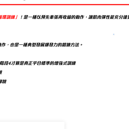
循環訓練」
！是一種以預先牽張再收縮的動作，讓肌肉彈性能充分達
動作，也是一種典型發展爆發力的鍛鍊方法。
​
階段4才算是真正乎合標準的增強式訓練
跳
腳跳