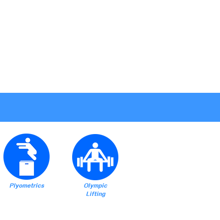
相片集
短片
FAQ
Plyometrics
Olympic
Lifting