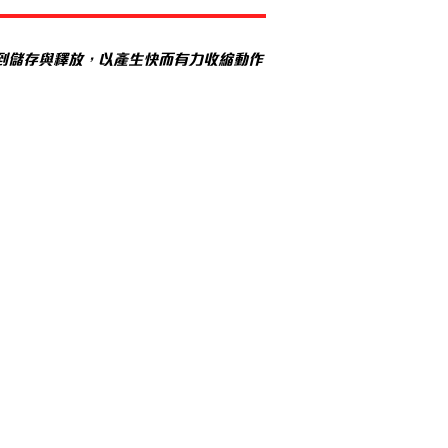
到儲存與釋放，以產生快而有力收縮動作
「核心價值」
Keep it Silent !