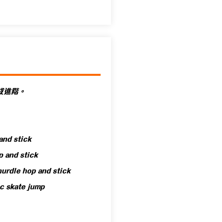
成進階。
d stick
and stick
hurdle hop
and stick
skate jump