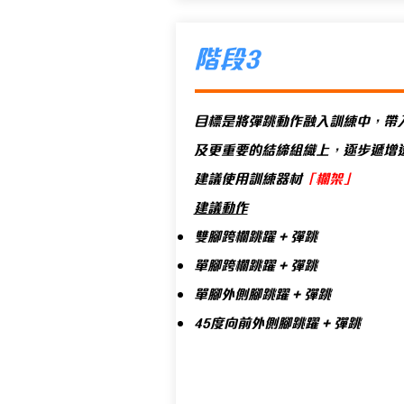
階段3
目標是將彈跳動作融入訓練中，帶
及更重要的結締組織上，逐步遞增
建議使用訓練器材
「欄架」
建議動作
雙腳跨欄跳躍 + 彈跳
單腳跨欄跳
躍 + 彈跳
單
腳外側腳跳躍 + 彈跳
45度向前外側腳跳躍 + 彈跳