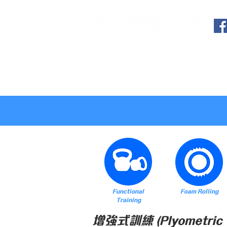
Wellman Running
Run 故知
Functional
Foam Rolling
Training
增強式訓練 (Plyometric T